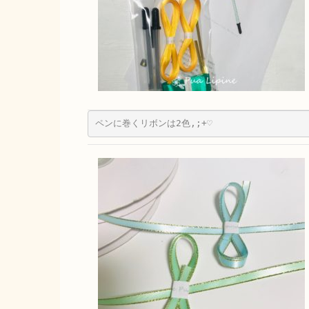
ペンに巻くリボンは2色,;+♡