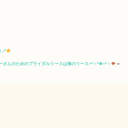
:*
ーさんのためのブライダルリースは海のリース⋆*～*❀⋆*～
»