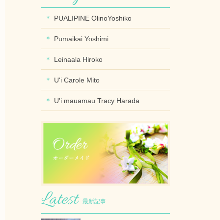
PUALIPINE OlinoYoshiko
Pumaikai Yoshimi
Leinaala Hiroko
U'i Carole Mito
U'i mauamau Tracy Harada
最新記事