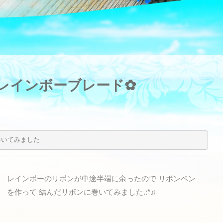
hレインボーブレード✿
巻いてみました
レインボーのリボンが中途半端に余ったので リボンペン
を作って 結んだリボンに巻いてみました.:*♫