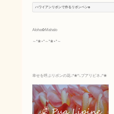
ハワイアンリボンで作るリボンペン✿
Aloha✿Mahalo
～*❀⋆*～*❀⋆*～
幸せを呼ぶリボンの花.:*❀*:.プアリピネ.:*❀