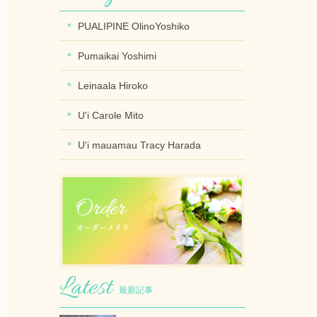
PUALIPINE OlinoYoshiko
Pumaikai Yoshimi
Leinaala Hiroko
U'i Carole Mito
U'i mauamau Tracy Harada
最新記事