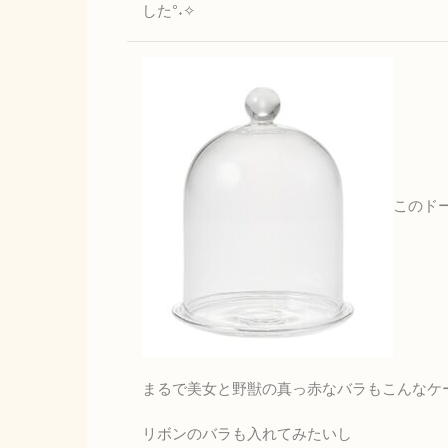
した°˖✧
このド
まるで美女と野獣の真っ赤なバラもこんなケ
リボンのバラも入れてみたいし