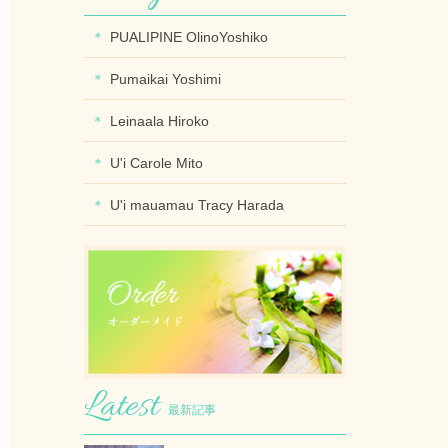
PUALIPINE OlinoYoshiko
Pumaikai Yoshimi
Leinaala Hiroko
U'i Carole Mito
U'i mauamau Tracy Harada
最新記事