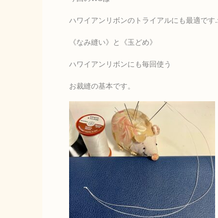
ハワイアンリボンのトライアルにも最適です.:
《なみ縫い》と《玉どめ》
ハワイアンリボンにも毎回使う
お裁縫の基本です。