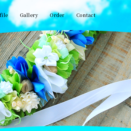
file
Gallery
Order
Contact