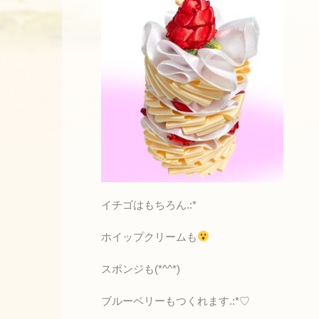
イチゴはもちろん.:*
ホイップクリームも
スポンジも(*^^*)
ブルーベリーもつくれます.:*♡