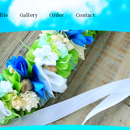
file
Gallery
Order
Contact