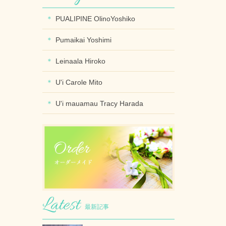
PUALIPINE OlinoYoshiko
Pumaikai Yoshimi
Leinaala Hiroko
U'i Carole Mito
U'i mauamau Tracy Harada
最新記事