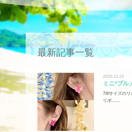
最新記事一覧
2020.12.22
ミニ*プル
7/8サイズの
リボ……