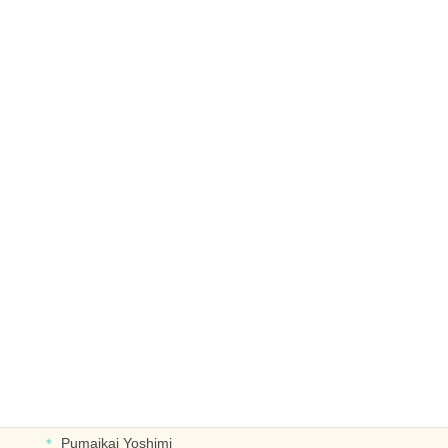
フラットレイ
チョーカー
オープンレイ
レイ
リース
ブライダル
ヘッドドレス
ブレスレット･イヤリングなど
デザイナー別に探す
PUALIPINE OlinoYoshiko
Pumaikai Yoshimi