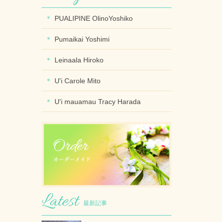
PUALIPINE OlinoYoshiko
Pumaikai Yoshimi
Leinaala Hiroko
U'i Carole Mito
U'i mauamau Tracy Harada
最新記事