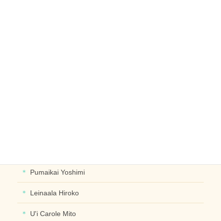
レイ
リース
ブライダル
ヘッドドレス
ブレスレット･イヤリングなど
デザイナー別に探す
PUALIPINE OlinoYoshiko
Pumaikai Yoshimi
Leinaala Hiroko
U'i Carole Mito