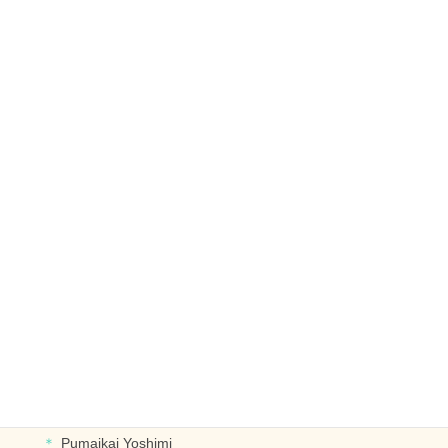
フラットレイ
チョーカー
オープンレイ
レイ
リース
ブライダル
ヘッドドレス
ブレスレット･イヤリングなど
デザイナー別に探す
PUALIPINE OlinoYoshiko
Pumaikai Yoshimi