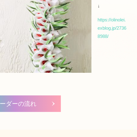
↓
https://olinolei.
exblog.jp/2736
8988/
ーダーの流れ