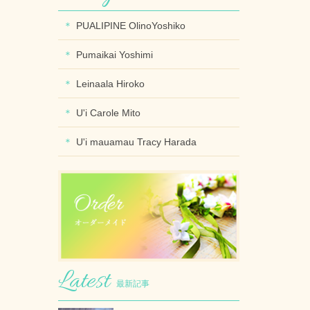
PUALIPINE OlinoYoshiko
Pumaikai Yoshimi
Leinaala Hiroko
U'i Carole Mito
U'i mauamau Tracy Harada
最新記事