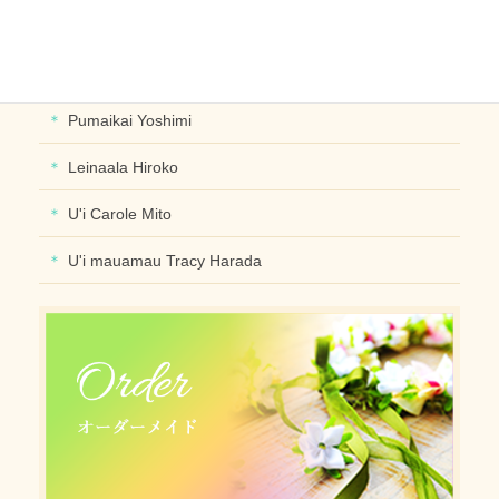
デザイナー別に探す
PUALIPINE OlinoYoshiko
Pumaikai Yoshimi
Leinaala Hiroko
U'i Carole Mito
U'i mauamau Tracy Harada