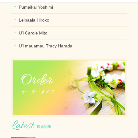
Pumaikai Yoshimi
Leinaala Hiroko
U'i Carole Mito
U'i mauamau Tracy Harada
最新記事