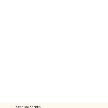
フラットレイ
チョーカー
オープンレイ
レイ
リース
ブライダル
ヘッドドレス
ブレスレット･イヤリングなど
デザイナー別に探す
PUALIPINE OlinoYoshiko
Pumaikai Yoshimi