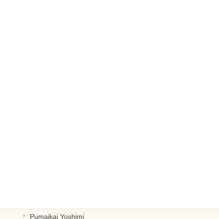
フラットレイ
チョーカー
オープンレイ
レイ
リース
ブライダル
ヘッドドレス
ブレスレット･イヤリングなど
デザイナー別に探す
PUALIPINE OlinoYoshiko
Pumaikai Yoshimi