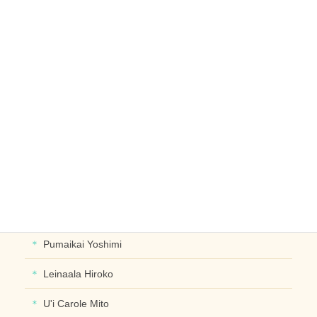
レイ
リース
ブライダル
ヘッドドレス
ブレスレット･イヤリングなど
デザイナー別に探す
PUALIPINE OlinoYoshiko
Pumaikai Yoshimi
Leinaala Hiroko
U'i Carole Mito